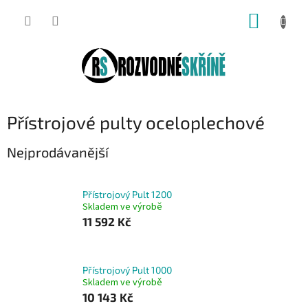
Přejít
NÁKUP
na
obsah
KOŠÍK
Přístrojové pulty oceloplechové
Nejprodávanější
Přístrojový Pult 1200
Skladem ve výrobě
11 592 Kč
Přístrojový Pult 1000
Skladem ve výrobě
10 143 Kč