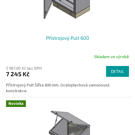
k
t
ů
Přístrojový Pult 600
Skladem ve výrobě
5 987,60 Kč bez DPH
DETAIL
7 245 Kč
Přístrojový Pult Šířka 600 mm. Oceloplechová samonosná
konstrukce.
Novinka