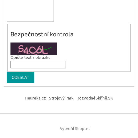
Bezpečnostní kontrola
Opište text z obrázku
ODESLAT
Z
á
Heureka.cz
Strojový Park
RozvodnéSkříně.SK
p
a
t
í
Vytvořil Shoptet