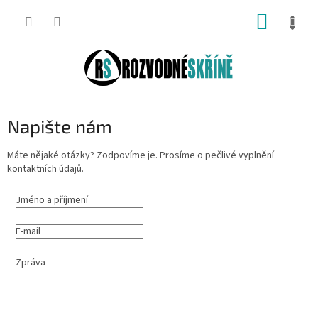
Přejít
NÁKUP
na
obsah
KOŠÍK
Napište nám
Máte nějaké otázky? Zodpovíme je. Prosíme o pečlivé vyplnění
kontaktních údajů.
Jméno a příjmení
E-mail
Zpráva