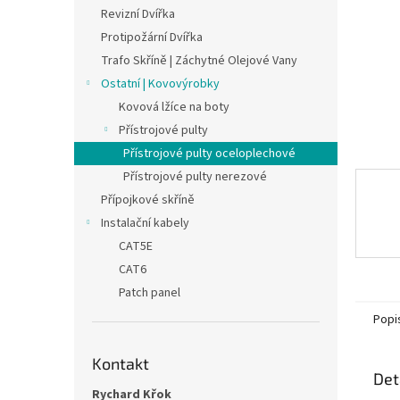
n
Revizní Dvířka
e
Protipožární Dvířka
l
Trafo Skříně | Záchytné Olejové Vany
Ostatní | Kovovýrobky
Kovová lžíce na boty
Přístrojové pulty
Přístrojové pulty oceloplechové
Přístrojové pulty nerezové
Přípojkové skříně
Instalační kabely
CAT5E
CAT6
Patch panel
Popi
Kontakt
Det
Rychard Křok