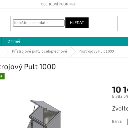
OBCHODNÍ PODMÍNKY
HLEDAT
O firmě
y
Přístrojové pulty oceloplechové
Přístrojový Pult 1000
trojový Pult 1000
ka
10 1
8 382,64
Měrná
Zvolt
cena:
Barva