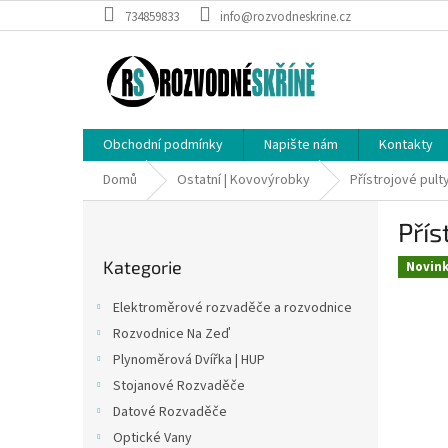
Přejít
734859833
info@rozvodneskrine.cz
na
obsah
Obchodní podmínky
Napište nám
Kontakty
Domů
Ostatní | Kovovýrobky
Přístrojové pult
P
Přís
o
Přeskočit
s
Kategorie
kategorie
Novin
t
r
Elektroměrové rozvaděče a rozvodnice
a
Rozvodnice Na Zeď
n
Plynoměrová Dvířka | HUP
n
í
Stojanové Rozvaděče
p
Datové Rozvaděče
a
Optické Vany