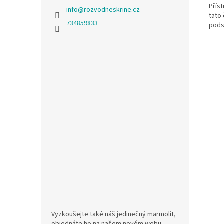
Přís
info
@
rozvodneskrine.cz
tato
734859833
pods
Vyzkoušejte také náš jedinečný marmolit,