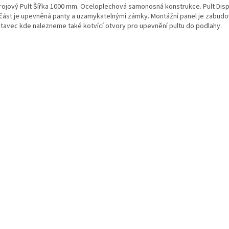
trojový Pult Šířka 1000 mm. Oceloplechová samonosná konstrukce. Pult Disp
 část je upevněná panty a uzamykatelnými zámky. Montážní panel je zabudov
tavec kde nalezneme také kotvící otvory pro upevnění pultu do podlahy.