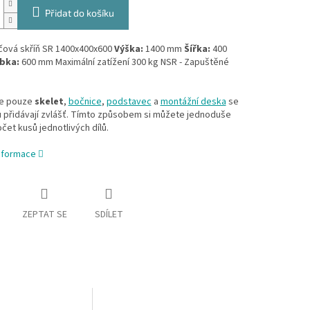
Přidat do košíku
ová skříň SR 1400x400x600
Výška:
1400 mm
Šířka:
400
bka:
600 mm Maximální zatížení 300 kg NSR - Zapuštěné
je pouze
skelet
,
bočnice
,
podstavec
a
montážní deska
se
u přidávají zvlášť. Tímto způsobem si můžete jednoduše
očet kusů jednotlivých dílů.
informace
ZEPTAT SE
SDÍLET