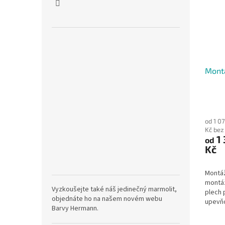
Mont
od 1 0
Kč be
1 
od
Kč
Montáž
montáž
Vyzkoušejte také náš jedinečný marmolit,
plech 
objednáte ho na našem novém webu
upevňo
Barvy Hermann.
ke skř
ks držá