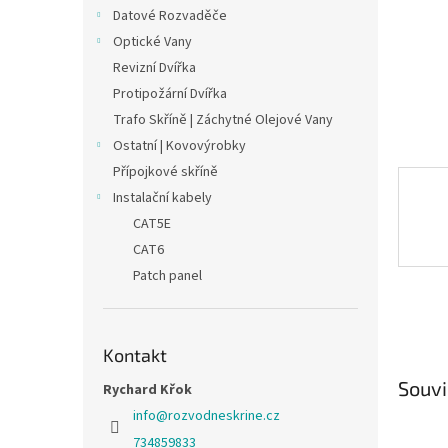
n
Datové Rozvaděče
e
Optické Vany
l
Revizní Dvířka
Protipožární Dvířka
Trafo Skříně | Záchytné Olejové Vany
Ostatní | Kovovýrobky
Přípojkové skříně
Instalační kabely
CAT5E
CAT6
Patch panel
Kontakt
Souvi
Rychard Křok
info
@
rozvodneskrine.cz
734859833