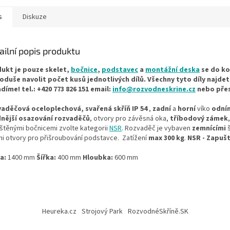
vyberte...
mm Vyrábí s
s
Diskuze
ailní popis produktu
ukt je pouze skelet,
bočnice
,
podstavec
a
montážní deska
se do ko
oduše navolit počet kusů jednotlivých dílů. Všechny tyto díly najde
díme! tel.: +420 773 826 151 email:
info@rozvodneskrine.cz
nebo pře
aděčová oceloplechová, svařená skříň IP 54
,
zadní
a
horní
víko
odní
nější osazování rozvaděčů
, otvory pro závěsná oka,
tříbodový zámek
štěnými bočnicemi zvolte kategorii
NSR
. Rozvaděč je vybaven
zemnícími
š
mi otvory pro přišroubování podstavce. Zatížení
max 300 kg
.
NSR - Zapuš
a:
1400 mm
Šířka:
400 mm
Hloubka:
600 mm
Heureka.cz
Strojový Park
RozvodnéSkříně.SK