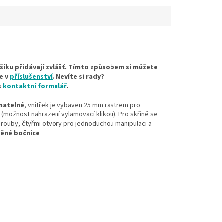
e v...
šíku přidávají zvlášť. Tímto způsobem si můžete
te v
příslušenství
. Nevíte si rady?
s
kontaktní formulář
.
matelné
, vnitřek je vybaven 25 mm rastrem pro
, (možnost nahrazení vylamovací klikou). Pro skříně se
rouby, čtyřmi otvory pro jednoduchou manipulaci a
těné bočnice