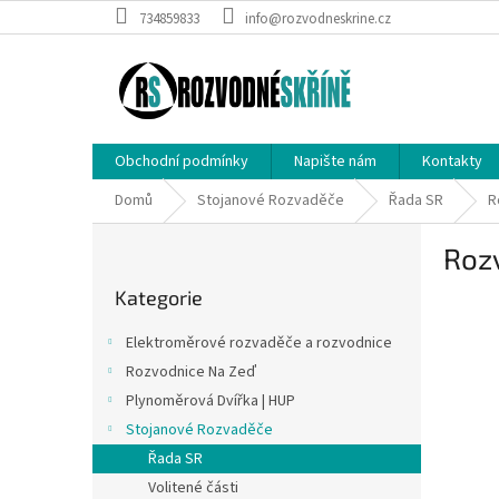
Přejít
734859833
info@rozvodneskrine.cz
na
obsah
Obchodní podmínky
Napište nám
Kontakty
Domů
Stojanové Rozvaděče
Řada SR
R
P
Roz
o
Přeskočit
s
Kategorie
kategorie
t
r
Elektroměrové rozvaděče a rozvodnice
a
Rozvodnice Na Zeď
n
Plynoměrová Dvířka | HUP
n
í
Stojanové Rozvaděče
p
Řada SR
a
Volitené části