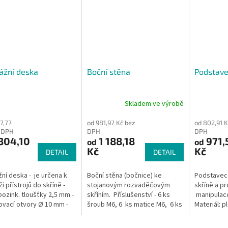
ážní deska
Boční stěna
Podstav
Skladem ve výrobě
77,77
od 981,97 Kč bez
od 802,91 K
z DPH
DPH
DPH
304,10
1 188,18
971,
od
od
Kč
Kč
DETAIL
DETAIL
ní deska - je určena k
Boční stěna (bočnice) ke
Podstavec 
i přístrojů do skříně -
stojanovým rozvaděčovým
skříně a pr
pozink. tloušťky 2,5 mm -
skříním. Příslušenství - 6 ks
manipulace
vací otvory Ø 10 mm -
šroub M6, 6 ks matice M6, 6 ks
Materiál: p
íní je uchycen pomocí 4
podložka, u IP 54 samolepící
mm, odnímat
ků (sada DP...
těsnění Ve variantách si
mm, připoj