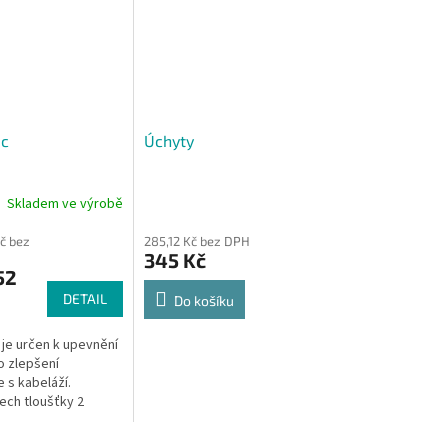
ec
Úchyty
Skladem ve výrobě
č bez
285,12 Kč bez DPH
345 Kč
52
DETAIL
Do košíku
je určen k upevnění
o zlepšení
 s kabeláží.
lech tloušťky 2
elné kryty tl. 1,5
ovací otvory Ø 13