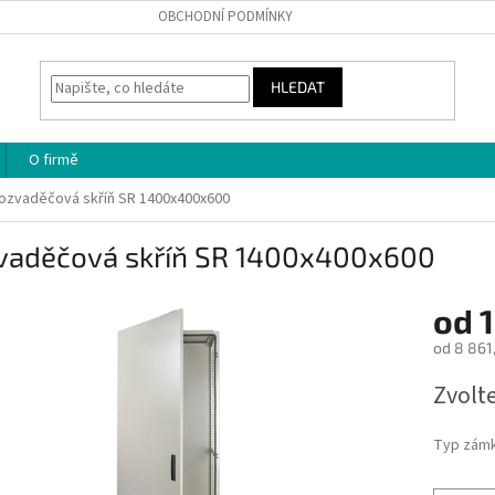
OBCHODNÍ PODMÍNKY
HLEDAT
O firmě
ozvaděčová skříň SR 1400x400x600
vaděčová skříň SR 1400x400x600
od
1
od
8 861
Měrná
Zvolt
cena:
Typ zám