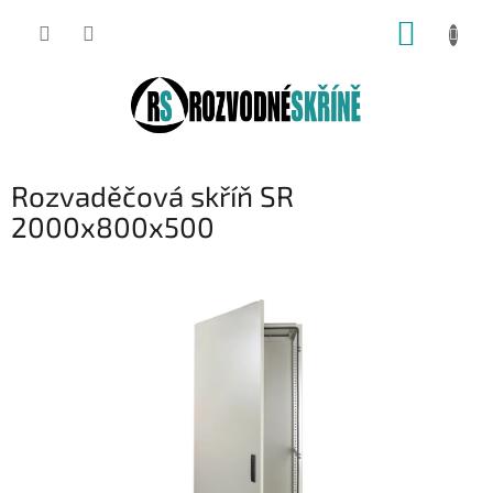
Přejít
NÁKUP
na
obsah
KOŠÍK
Rozvaděčová skříň SR
2000x800x500