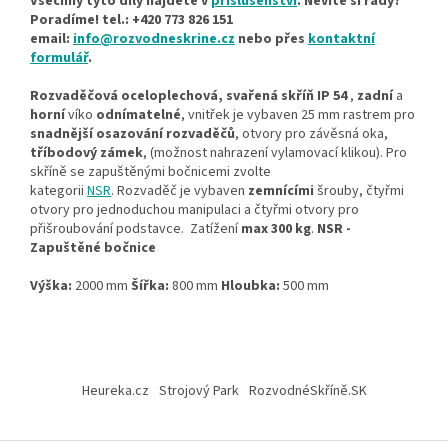
Všechny tyto díly najdete v
příslušenství
. Nevíte si rady?
Poradíme! tel.: +420 773 826 151
email:
info@rozvodneskrine.cz
nebo přes
kontaktní
formulář
.
Rozvaděčová oceloplechová, svařená skříň IP 54
,
zadní
a
horní
víko
odnímatelné
, vnitřek je vybaven 25 mm rastrem pro
snadnější osazování rozvaděčů
, otvory pro závěsná oka,
tříbodový zámek
, (možnost nahrazení vylamovací klikou). Pro
skříně se zapuštěnými bočnicemi zvolte
kategorii
NSR
. Rozvaděč je vybaven
zemnícími
šrouby, čtyřmi
otvory pro jednoduchou manipulaci a čtyřmi otvory pro
přišroubování podstavce. Zatížení
max 300 kg
.
NSR -
Zapuštěné bočnice
Výška:
2000 mm
Šířka:
800 mm
Hloubka:
500 mm
Z
á
Heureka.cz
Strojový Park
RozvodnéSkříně.SK
p
a