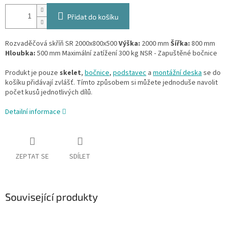
Přidat do košíku
Rozvaděčová skříň SR 2000x800x500
Výška:
2000 mm
Šířka:
800 mm
Hloubka:
500 mm Maximální zatížení 300 kg NSR - Zapuštěné bočnice
Produkt je pouze
skelet
,
bočnice
,
podstavec
a
montážní deska
se do
košíku přidávají zvlášť. Tímto způsobem si můžete jednoduše navolit
počet kusů jednotlivých dílů.
Detailní informace
ZEPTAT SE
SDÍLET
Související produkty