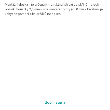
Montážní deska - je určena k montáži přístrojů do skříně - plech
pozink. tloušťky 2,5 mm - upevňovací otvory Ø 10 mm - ke skříní je
uchycen pomocí 4 ks držáků (sada DP...
Boční stěna