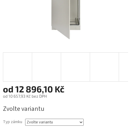
od
12 896,10 Kč
od
10 657,93 Kč
bez DPH
Měrná
Zvolte variantu
cena:
Typ zámku