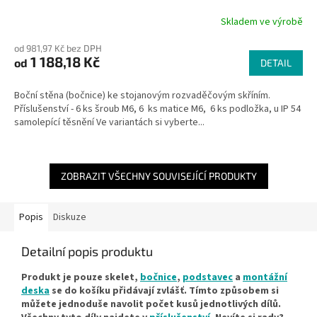
Skladem ve výrobě
od 981,97 Kč bez DPH
1 188,18 Kč
od
DETAIL
Boční stěna (bočnice) ke stojanovým rozvaděčovým skříním.
Příslušenství - 6 ks šroub M6, 6 ks matice M6, 6 ks podložka, u IP 54
samolepící těsnění Ve variantách si vyberte...
ZOBRAZIT VŠECHNY SOUVISEJÍCÍ PRODUKTY
Popis
Diskuze
Detailní popis produktu
Produkt je pouze skelet,
bočnice
,
podstavec
a
montážní
deska
se do košíku přidávají zvlášť. Tímto způsobem si
můžete jednoduše navolit počet kusů jednotlivých dílů.