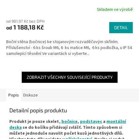
Skladem ve výrobě
od 981,97 Kč bez DPH
1 188,18 Kč
od
DETAIL
Boční stěna (bočnice) ke stojanovým rozvaděčovým skříním.
Příslušenství - 6 ks šroub M6, 6 ks matice M6, 6 ks podložka, u IP 54
samolepící těsnění Ve variantách si vyberte...
ZOBRAZIT VŠECHNY SOUVISEJÍCÍ PRODUKTY
Popis
Diskuze
Detailní popis produktu
Produkt je pouze skelet,
bočnice
,
podstavec
a
montážní
deska
se do košíku přidávají zvlášť. Tímto způsobem si
můžete jednoduše navolit počet kusů jednotlivých dílů.