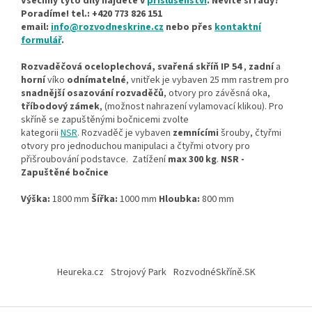
Všechny tyto díly najdete v
příslušenství
. Nevíte si rady?
Poradíme! tel.: +420 773 826 151
email:
info@rozvodneskrine.cz
nebo přes
kontaktní
formulář
.
Rozvaděčová oceloplechová, svařená skříň IP 54
,
zadní
a
horní
víko
odnímatelné
, vnitřek je vybaven 25 mm rastrem pro
snadnější osazování rozvaděčů
, otvory pro závěsná oka,
tříbodový zámek
, (možnost nahrazení vylamovací klikou). Pro
skříně se zapuštěnými bočnicemi zvolte
kategorii
NSR
. Rozvaděč je vybaven
zemnícími
šrouby, čtyřmi
otvory pro jednoduchou manipulaci a čtyřmi otvory pro
přišroubování podstavce. Zatížení
max 300 kg
.
NSR -
Zapuštěné bočnice
Výška:
1800 mm
Šířka:
1000 mm
Hloubka:
800 mm
Z
á
Heureka.cz
Strojový Park
RozvodnéSkříně.SK
p
a