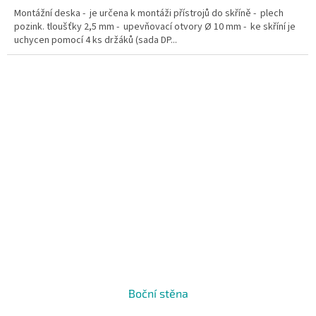
Montážní deska - je určena k montáži přístrojů do skříně - plech
pozink. tloušťky 2,5 mm - upevňovací otvory Ø 10 mm - ke skříní je
uchycen pomocí 4 ks držáků (sada DP...
Boční stěna