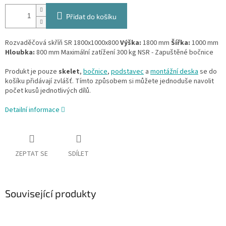
Přidat do košíku
Rozvaděčová skříň SR 1800x1000x800
Výška:
1800 mm
Šířka:
1000 mm
Hloubka:
800 mm Maximální zatížení 300 kg NSR - Zapuštěné bočnice
Produkt je pouze
skelet
,
bočnice
,
podstavec
a
montážní deska
se do
košíku přidávají zvlášť. Tímto způsobem si můžete jednoduše navolit
počet kusů jednotlivých dílů.
Detailní informace
ZEPTAT SE
SDÍLET
Související produkty