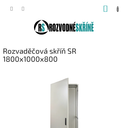
Přejít
NÁKUP
na
obsah
KOŠÍK
Rozvaděčová skříň SR
1800x1000x800