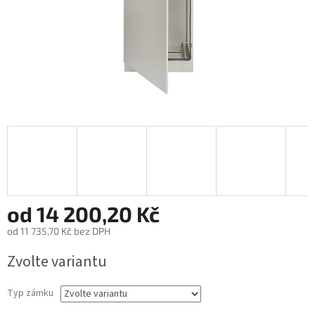
od
14 200,20 Kč
od
11 735,70 Kč
bez DPH
Měrná
Zvolte variantu
cena:
Typ zámku