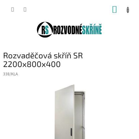
Přejít
NÁKUP
na
obsah
KOŠÍK
Rozvaděčová skříň SR
2200x800x400
338/KLA