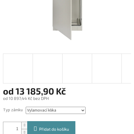
od
13 185,90 Kč
od
10 897,44 Kč
bez DPH
Měrná
Typ zámku
cena:
Přidat do košíku