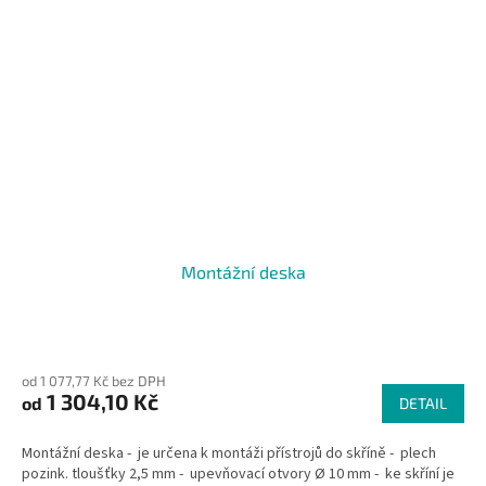
Montážní deska
od 1 077,77 Kč bez DPH
1 304,10 Kč
od
DETAIL
Montážní deska - je určena k montáži přístrojů do skříně - plech
pozink. tloušťky 2,5 mm - upevňovací otvory Ø 10 mm - ke skříní je