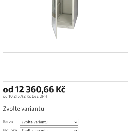
od
12 360,66 Kč
od
10 215,42 Kč
bez DPH
Měrná
Zvolte variantu
cena:
Barva
Hloubka