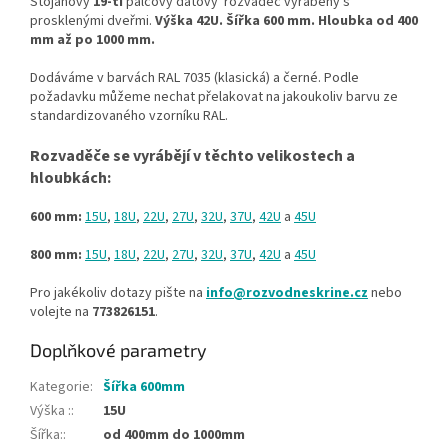
Stojanový
19-ti
palcový datový rozvaděč vyráběný s
prosklenými dveřmi.
Výška 42U. Šířka 600 mm. Hloubka od 400
mm až po 1000 mm.
Dodáváme v barvách RAL 7035 (klasická) a černé. Podle
požadavku můžeme nechat přelakovat na jakoukoliv barvu ze
standardizovaného vzorníku RAL.
Rozvaděče se vyrábějí v těchto velikostech a
hloubkách:
600 mm:
15U
,
18U
,
22U
,
27U
,
32U
,
37U
,
42U
a
45U
800 mm:
15U
,
18U
,
22U
,
27U
,
32U
,
37U
,
42U
a
45U
Pro jakékoliv dotazy pište na
info@rozvodneskrine.cz
nebo
volejte na
773826151
.
Doplňkové parametry
Kategorie
:
Šířka 600mm
Výška :
:
15U
Šířka:
:
od 400mm do 1000mm