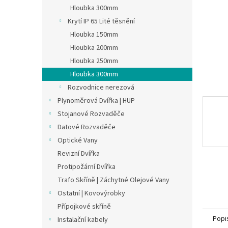
n
Hloubka 300mm
e
Krytí IP 65 Lité těsnění
l
Hloubka 150mm
Hloubka 200mm
Hloubka 250mm
Hloubka 300mm
Rozvodnice nerezová
Plynoměrová Dvířka | HUP
Stojanové Rozvaděče
Datové Rozvaděče
Optické Vany
Revizní Dvířka
Protipožární Dvířka
Trafo Skříně | Záchytné Olejové Vany
Ostatní | Kovovýrobky
Přípojkové skříně
Popi
Instalační kabely