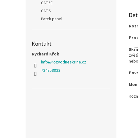
CAT5E
CAT6
Det
Patch panel
Rozm
Pro 
Kontakt
Skří
Rychard Křok
zvět
nebo
info
@
rozvodneskrine.cz
734859833
Povr
Mont
Rozmě