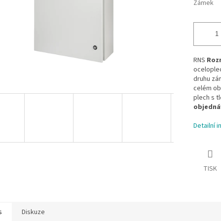
Zámek
RNS
Rozm
oceloplec
druhu zá
celém ob
plech s t
objedná
Detailní 
TISK
s
Diskuze