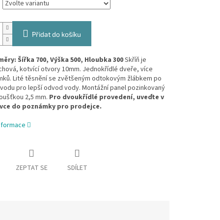
Přidat do košíku
ěry: Šířka 700, Výška 500, Hloubka 300
Skříň je
hová, kotvící otvory 10mm. Jednokřídlé dveře, více
mků. Lité těsnění se zvětšeným odtokovým žlábkem po
vodu pro lepší odvod vody. Montážní panel pozinkovaný
loušťkou 2,5 mm.
Pro dvoukřídlé provedení, uveďte v
vce do poznámky pro prodejce.
informace
ZEPTAT SE
SDÍLET