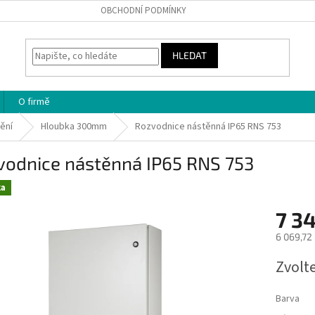
OBCHODNÍ PODMÍNKY
HLEDAT
O firmě
nění
Hloubka 300mm
Rozvodnice nástěnná IP65 RNS 753
vodnice nástěnná IP65 RNS 753
ka
7 3
6 069,72
Měrná
Zvolt
cena:
Barva