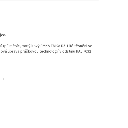
jce.
ků (půlměsíc, motýlkový EMKA EMKA D5. Lité těsnění se
vá úprava práškovou technologií v odstínu RAL 7032
mm.