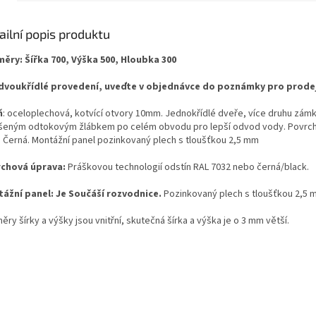
ailní popis produktu
ěry: Šířka 700, Výška 500, Hloubka 300
dvoukřídlé provedení, uveďte v objednávce do poznámky pro prode
ň
: oceloplechová, kotvící otvory 10mm. Jednokřídlé dveře, více druhu zám
šeným odtokovým žlábkem po celém obvodu pro lepší odvod vody. Povrcho
 Černá. Montážní panel pozinkovaný plech s tloušťkou 2,5 mm
chová úprava:
Práškovou technologií odstín RAL 7032 nebo černá/black.
ážní panel: Je Součáší rozvodnice.
Pozinkovaný plech s tloušťkou 2,5 
ry šírky a výšky jsou vnitřní, skutečná šírka a výška je o 3 mm větší.