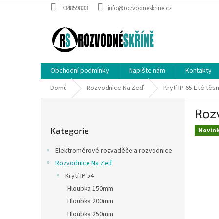
Přejít
734859833
info@rozvodneskrine.cz
na
obsah
Obchodní podmínky
Napište nám
Kontakty
Domů
Rozvodnice Na Zeď
Krytí IP 65 Lité těs
P
Roz
o
Přeskočit
s
Kategorie
kategorie
Novin
t
r
Elektroměrové rozvaděče a rozvodnice
a
Rozvodnice Na Zeď
n
Krytí IP 54
n
í
Hloubka 150mm
p
Hloubka 200mm
a
Hloubka 250mm