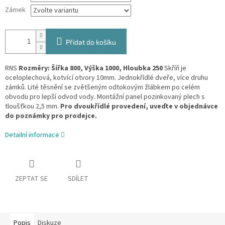
Zámek
Přidat do košíku
RNS
Rozměry: Šířka 800, Výška 1000, Hloubka 250
Skříň je
oceloplechová, kotvící otvory 10mm. Jednokřídlé dveře, více druhu
zámků. Lité těsnění se zvětšeným odtokovým žlábkem po celém
obvodu pro lepší odvod vody. Montážní panel pozinkovaný plech s
tloušťkou 2,5 mm.
Pro dvoukřídlé provedení, uveďte v objednávce
do poznámky pro prodejce.
Detailní informace
ZEPTAT SE
SDÍLET
Popis
Diskuze