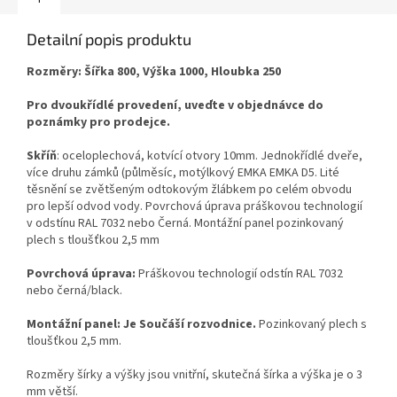
Detailní popis produktu
Rozměry: Šířka 800, Výška 1000, Hloubka 250
Pro dvoukřídlé provedení, uveďte v objednávce do
poznámky pro prodejce.
Skříň
: oceloplechová, kotvící otvory 10mm. Jednokřídlé dveře,
více druhu zámků (půlměsíc, motýlkový EMKA EMKA D5. Lité
těsnění se zvětšeným odtokovým žlábkem po celém obvodu
pro lepší odvod vody. Povrchová úprava práškovou technologií
v odstínu RAL 7032 nebo Černá. Montážní panel pozinkovaný
plech s tloušťkou 2,5 mm
Povrchová úprava:
Práškovou technologií odstín RAL 7032
nebo černá/black.
Montážní panel: Je Součáší rozvodnice.
Pozinkovaný plech s
tloušťkou 2,5 mm.
Rozměry šírky a výšky jsou vnitřní, skutečná šírka a výška je o 3
mm větší.