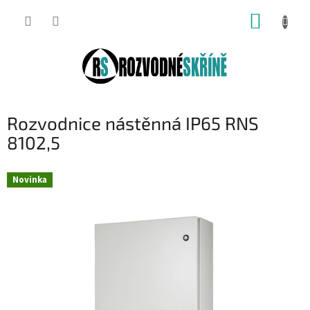
Přejít
NÁKUP
na
obsah
KOŠÍK
Rozvodnice nástěnná IP65 RNS
8102,5
Novinka