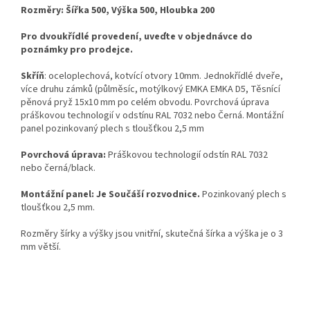
Rozměry: Šířka 500, Výška 500, Hloubka 200
Pro dvoukřídlé provedení, uveďte v objednávce do
poznámky pro prodejce.
Skříň
: oceloplechová, kotvící otvory 10mm. Jednokřídlé dveře,
více druhu zámků (půlměsíc, motýlkový EMKA EMKA D5, Těsnící
pěnová pryž 15x10 mm po celém obvodu. Povrchová úprava
práškovou technologií v odstínu RAL 7032 nebo Černá. Montážní
panel pozinkovaný plech s tloušťkou 2,5 mm
Povrchová úprava:
Práškovou technologií odstín RAL 7032
nebo černá/black.
Montážní panel: Je Součáší rozvodnice.
Pozinkovaný plech s
tloušťkou 2,5 mm.
Rozměry šírky a výšky jsou vnitřní, skutečná šírka a výška je o 3
mm větší.
Z