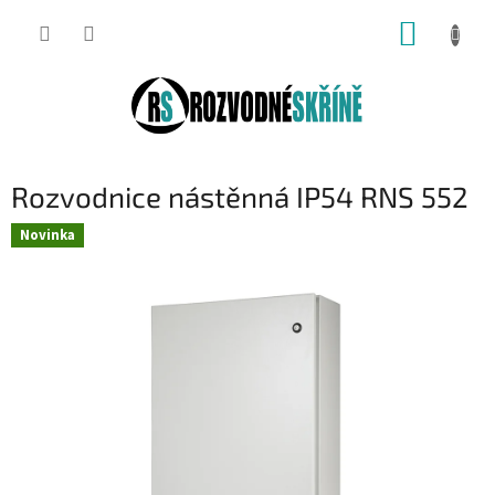
Přejít
NÁKUP
na
obsah
KOŠÍK
Rozvodnice nástěnná IP54 RNS 552
Novinka